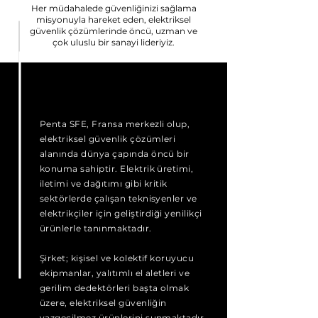
Her müdahalede güvenliğinizi sağlama
misyonuyla hareket eden, elektriksel
güvenlik çözümlerinde öncü, uzman ve
çok uluslu bir sanayi lideriyiz.
Penta SFE, Fransa merkezli olup,
elektriksel güvenlik çözümleri
alanında dünya çapında öncü bir
konuma sahiptir. Elektrik üretimi,
iletimi ve dağıtımı gibi kritik
sektörlerde çalışan teknisyenler ve
elektrikçiler için geliştirdiği yenilikçi
ürünlerle tanınmaktadır.
Şirket; kişisel ve kolektif koruyucu
ekipmanlar, yalıtımlı el aletleri ve
gerilim dedektörleri başta olmak
üzere, elektriksel güvenliğin
vazgeçilmez ürünlerini sunmaktadır.​