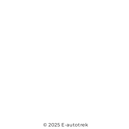
OTOMOTİV
BİLİŞİM
MAKİNA ENERJİ
TİCARET A.Ş.
Ana Sayfa
Neden E-Autotrek?
Çözümlerimiz
Güvenlik Ekipmanları
Hakkımızda
© 2025 E-autotrek