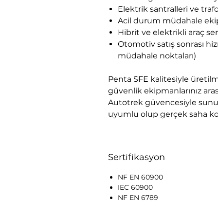
Elektrik santralleri ve tra
Acil durum müdahale ekip
Hibrit ve elektrikli araç ser
Otomotiv satış sonrası hiz
müdahale noktaları)
Penta SFE kalitesiyle üretil
güvenlik ekipmanlarınız aras
Autotrek güvencesiyle sunula
uyumlu olup gerçek saha koşu
Sertifikasyon
NF EN 60900
IEC 60900
NF EN 6789