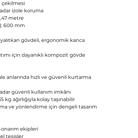
a çekilmesi
kadar izole koruma
1,47 metre
t): 600 mm
V yalıtkan gövdeli, ergonomik kanca
ıtımı için dayanıklı kompozit gövde
le anlarında hızlı ve güvenli kurtarma
kadar güvenli kullanım imkânı
35 kg ağırlığıyla kolay taşınabilir
ma ve yönlendirme için dengeli tasarım
-onarım ekipleri
l tesisler