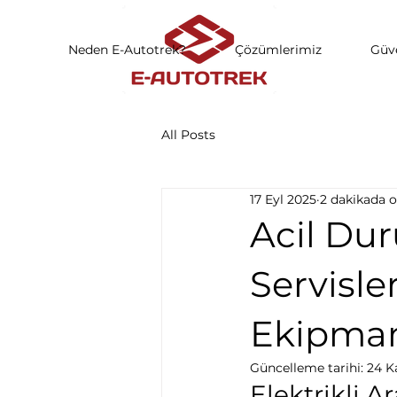
Neden E-Autotrek?
Çözümlerimiz
Güve
All Posts
17 Eyl 2025
2 dakikada 
Acil Dur
Servisl
Ekipman
Güncelleme tarihi:
24 K
Elektrikli 