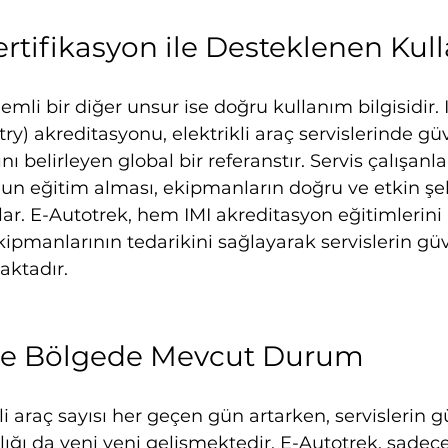
ertifikasyon ile Desteklenen Kul
li bir diğer unsur ise doğru kullanım bilgisidir. IM
ry) akreditasyonu, elektrikli araç servislerinde gü
nı belirleyen global bir referanstır. Servis çalışanla
un eğitim alması, ekipmanların doğru ve etkin şek
lar. E-Autotrek, hem IMI akreditasyon eğitimlerin
kipmanlarının tedarikini sağlayarak servislerin güve
aktadır.
 ve Bölgede Mevcut Durum
li araç sayısı her geçen gün artarken, servislerin g
ığı da yeni yeni gelişmektedir. E-Autotrek, sadece