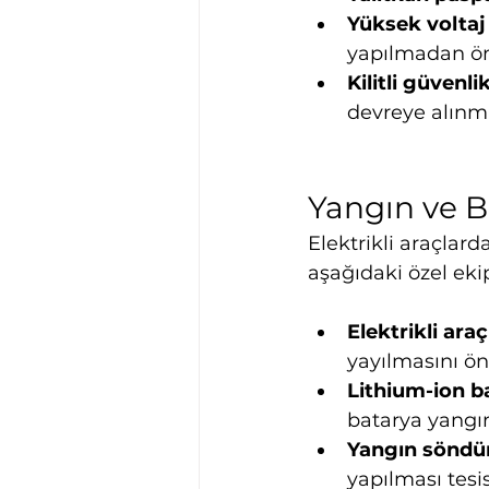
Yüksek voltaj 
yapılmadan önc
Kilitli güvenl
devreye alınma
Yangın ve B
Elektrikli araçlard
aşağıdaki özel eki
Elektrikli ara
yayılmasını ön
Lithium-ion b
batarya yangın
Yangın söndür
yapılması tesis