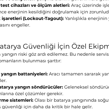
test cihazları ve ölçüm aletleri:
 Araç üzerinde iş
e enerjinin kesildiğini doğrulamak için zorunlud
ik işaretleri (Lockout-Tagout):
 Yanlışlıkla enerjinin
sını engeller.
atarya Güvenliği İçin Özel Ekip
a yangın riski göz ardı edilemez. Bu nedenle servis
pmanların bulunması şarttır:
ç yangın battaniyeleri:
 Aracı tamamen sararak yan
ler.
atarya yangın söndürücüler:
 Geleneksel söndürüc
larına özel çözümler gerekir.
me sistemleri:
 Olası bir batarya yangınında soğ
 güvenliği için daha da kritik bir hale gelir.