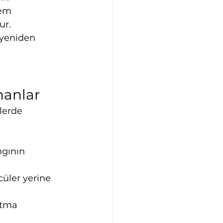
lem 
ur.
 yeniden 
manlar
lerde 
gının 
üler yerine 
utma 