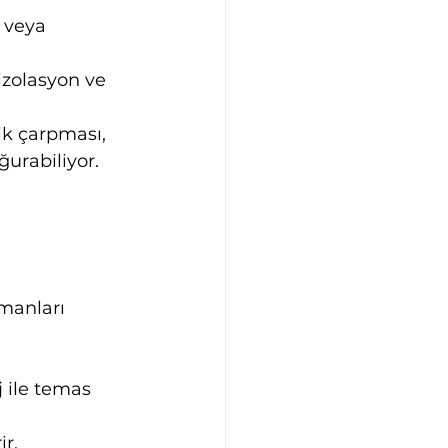
 veya 
izolasyon ve 
ik çarpması, 
urabiliyor.
manları 
j ile temas 
ir.