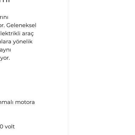
ını 
or. Geleneksel 
ektrikli araç 
lara yönelik 
aynı 
yor.
anmalı motora 
 volt 