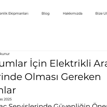
nlik Ekipmanları
Blog
Hakkımızda
Bize Ul
okunur
umlar İçin Elektrikli Ar
erinde Olması Gereken
lar
as 2025
Araç Servislerinde Güvenliğin Ön