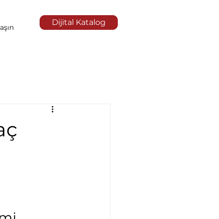
Dijital Katalog
aşın
aç
emi