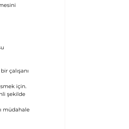
kmesini 
şu 
bir çalışanı 
esmek için.
li şekilde 
lı müdahale 