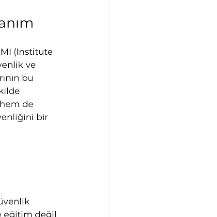
lanım
I (Institute 
venlik ve 
rının bu 
ilde 
i hem de 
nliğini bir 
üvenlik 
 eğitim değil 