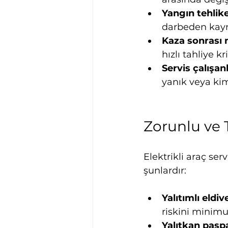
Yangın tehlike
darbeden kayn
Kaza sonrası
hızlı tahliye kr
Servis çalışan
yanık veya kim
Zorunlu ve 
Elektrikli araç se
şunlardır:
Yalıtımlı eldi
riskini minimu
Yalıtkan paspa