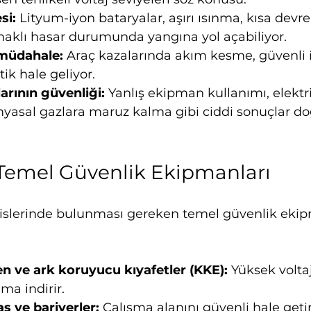
si:
 Lityum-iyon bataryalar, aşırı ısınma, kısa devre
aklı hasar durumunda yangına yol açabiliyor.
 müdahale:
 Araç kazalarında akım kesme, güvenli 
itik hale geliyor.
larının güvenliği:
 Yanlış ekipman kullanımı, elektr
yasal gazlara maruz kalma gibi ciddi sonuçlar doğ
Temel Güvenlik Ekipmanları
rvislerinde bulunması gereken temel güvenlik ekip
ven ve ark koruyucu kıyafetler (KKE):
 Yüksek volta
ma indirir.
s ve bariyerler:
 Çalışma alanını güvenli hale getir