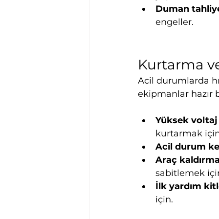
Duman tahliye
engeller.
Kurtarma ve
Acil durumlarda hı
ekipmanlar hazır 
Yüksek voltaj
kurtarmak için 
Acil durum ke
Araç kaldırma
sabitlemek içi
İlk yardım kitl
için.