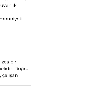
güvenlik 
 
emnuniyeti 
ızca bir 
elidir. Doğru 
, çalışan 